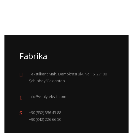
Fabrika
Tekstilkent Mah, Demokrasi Blv. No:15, 27100
Şahinbey/Gaziantep
info@vitalytekstil.com
+90 (532) 356 43 88
+90 (342) 226 66 50