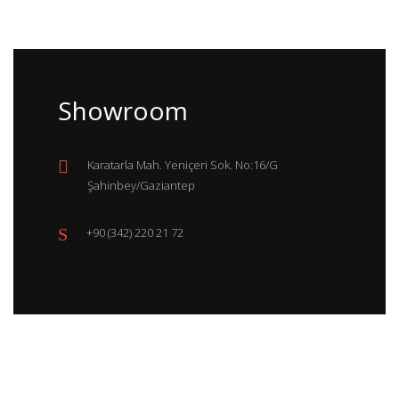
Showroom
Karatarla Mah. Yeniçeri Sok. No:16/G
Şahinbey/Gaziantep
+90 (342) 220 21 72