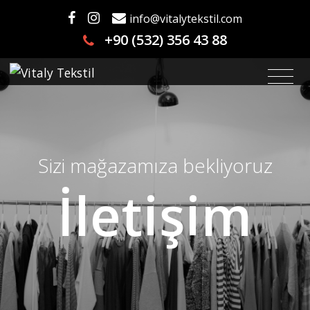
info@vitalytekstil.com
+90 (532) 356 43 88
Sizi mağazamıza bekliyoruz
İletişim