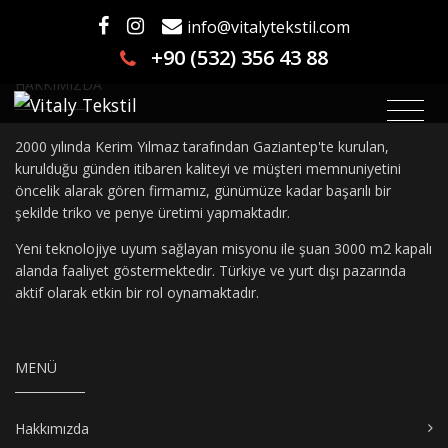
Yazılar
Ana Sayfa
Yazılar
info@vitalytekstil.com
+90 (532) 356 43 88
HAKKIMIZDA
2000 yılında Kerim Yılmaz tarafından Gaziantep'te kurulan,
kurulduğu günden itibaren kaliteyi ve müşteri memnuniyetini
öncelik alarak gören firmamız, günümüze kadar başarılı bir
şekilde triko ve penye üretimi yapmaktadır.
Yeni teknolojiye uyum sağlayan misyonu ile şuan 3000 m2 kapalı
alanda faaliyet göstermektedir. Türkiye ve yurt dışı pazarında
aktif olarak etkin bir rol oynamaktadır.
MENÜ
Hakkımızda